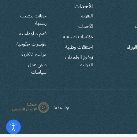
الأحداث
التقويم
حفلات تنصيب
رسمية
ت
الأحداث
قمم دبلوماسية
مؤتمرات صحفية
مؤتمرات حكومية
وزراء
احتفالات وطنية
مراسم تذكارية
توقيع المعاهدات
الدولية
ورش عمل
سياسات
بواسطة: