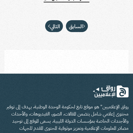
السابق
التالي
رواق الإعلاميين" هو موقع تابع لحكومة الوحدة الوطنية، يهدف إلى توفير
محتوى إعلامي شامل يتضمن المقالات، الصور، الفيديوهات، والأحداث
والأجندات الخاصة بمؤسسات الدولة الليبية. يسعى الموقع إلى توحيد
مصادر المعلومات الإعلامية وتعزيز موثوقية المحتوى المقدم للجهات