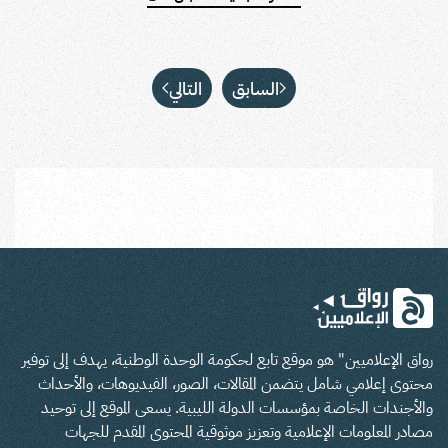
السابق
التالي
رواق الإعلاميين" هو موقع تابع لحكومة الوحدة الوطنية، يهدف إلى توفير
محتوى إعلامي شامل يتضمن المقالات، الصور، الفيديوهات، والأحداث
والأجندات الخاصة بمؤسسات الدولة الليبية. يسعى الموقع إلى توحيد
مصادر المعلومات الإعلامية وتعزيز موثوقية المحتوى المقدم للجهات