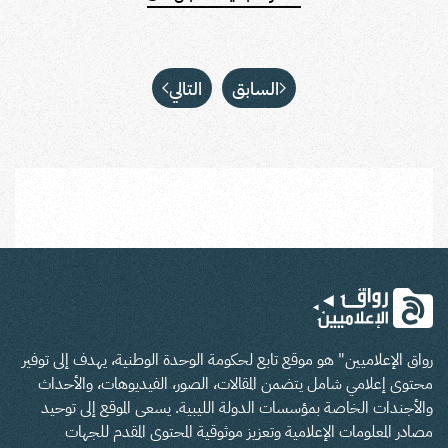
السابق
التالي
رواق الإعلاميين" هو موقع تابع لحكومة الوحدة الوطنية، يهدف إلى توفير
محتوى إعلامي شامل يتضمن المقالات، الصور، الفيديوهات، والأحداث
والأجندات الخاصة بمؤسسات الدولة الليبية. يسعى الموقع إلى توحيد
مصادر المعلومات الإعلامية وتعزيز موثوقية المحتوى المقدم للجهات