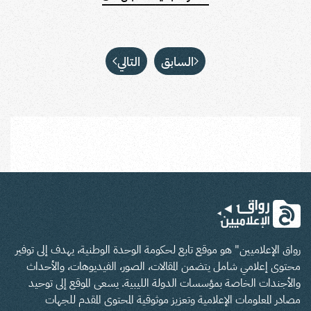
السابق
التالي
رواق الإعلاميين" هو موقع تابع لحكومة الوحدة الوطنية، يهدف إلى توفير
محتوى إعلامي شامل يتضمن المقالات، الصور، الفيديوهات، والأحداث
والأجندات الخاصة بمؤسسات الدولة الليبية. يسعى الموقع إلى توحيد
مصادر المعلومات الإعلامية وتعزيز موثوقية المحتوى المقدم للجهات