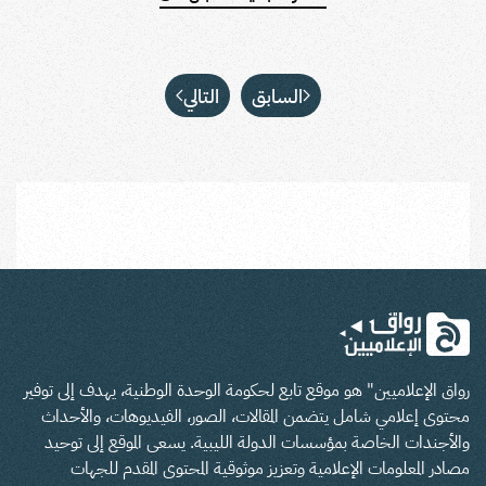
السابق
التالي
رواق الإعلاميين" هو موقع تابع لحكومة الوحدة الوطنية، يهدف إلى توفير
محتوى إعلامي شامل يتضمن المقالات، الصور، الفيديوهات، والأحداث
والأجندات الخاصة بمؤسسات الدولة الليبية. يسعى الموقع إلى توحيد
مصادر المعلومات الإعلامية وتعزيز موثوقية المحتوى المقدم للجهات