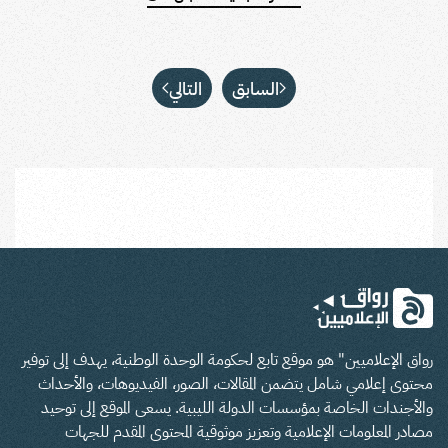
السابق
التالي
رواق الإعلاميين" هو موقع تابع لحكومة الوحدة الوطنية، يهدف إلى توفير
محتوى إعلامي شامل يتضمن المقالات، الصور، الفيديوهات، والأحداث
والأجندات الخاصة بمؤسسات الدولة الليبية. يسعى الموقع إلى توحيد
مصادر المعلومات الإعلامية وتعزيز موثوقية المحتوى المقدم للجهات