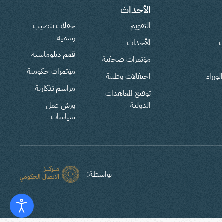
الأحداث
التقويم
حفلات تنصيب
رسمية
ت
الأحداث
قمم دبلوماسية
مؤتمرات صحفية
مؤتمرات حكومية
وزراء
احتفالات وطنية
مراسم تذكارية
توقيع المعاهدات
الدولية
ورش عمل
سياسات
بواسطة: