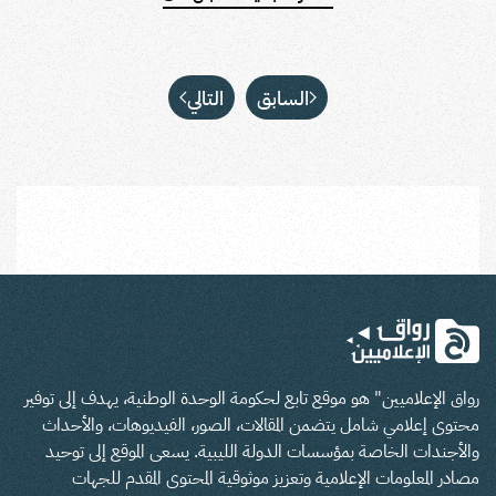
السابق
التالي
رواق الإعلاميين" هو موقع تابع لحكومة الوحدة الوطنية، يهدف إلى توفير
محتوى إعلامي شامل يتضمن المقالات، الصور، الفيديوهات، والأحداث
والأجندات الخاصة بمؤسسات الدولة الليبية. يسعى الموقع إلى توحيد
مصادر المعلومات الإعلامية وتعزيز موثوقية المحتوى المقدم للجهات