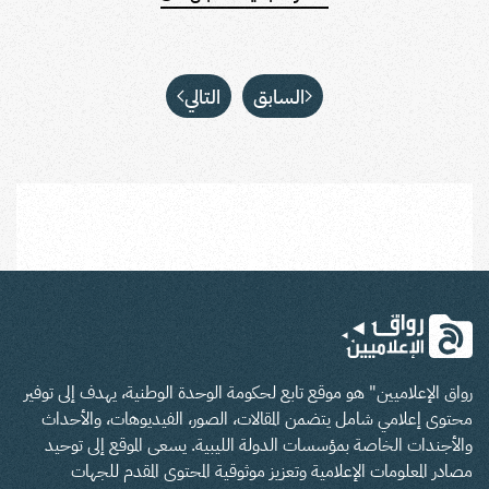
السابق
التالي
رواق الإعلاميين" هو موقع تابع لحكومة الوحدة الوطنية، يهدف إلى توفير
محتوى إعلامي شامل يتضمن المقالات، الصور، الفيديوهات، والأحداث
والأجندات الخاصة بمؤسسات الدولة الليبية. يسعى الموقع إلى توحيد
مصادر المعلومات الإعلامية وتعزيز موثوقية المحتوى المقدم للجهات