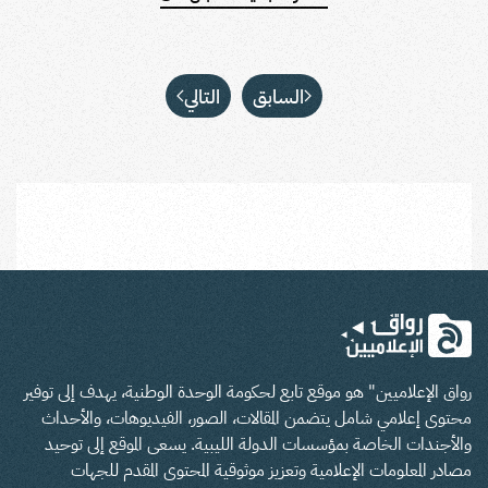
السابق
التالي
رواق الإعلاميين" هو موقع تابع لحكومة الوحدة الوطنية، يهدف إلى توفير
محتوى إعلامي شامل يتضمن المقالات، الصور، الفيديوهات، والأحداث
والأجندات الخاصة بمؤسسات الدولة الليبية. يسعى الموقع إلى توحيد
مصادر المعلومات الإعلامية وتعزيز موثوقية المحتوى المقدم للجهات