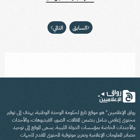
السابق
التالي
رواق الإعلاميين" هو موقع تابع لحكومة الوحدة الوطنية، يهدف إلى توفير
محتوى إعلامي شامل يتضمن المقالات، الصور، الفيديوهات، والأحداث
والأجندات الخاصة بمؤسسات الدولة الليبية. يسعى الموقع إلى توحيد
مصادر المعلومات الإعلامية وتعزيز موثوقية المحتوى المقدم للجهات