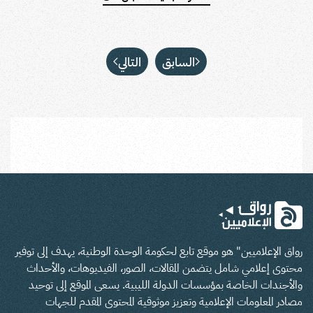
السابق
التالي
رواق الإعلاميين" هو موقع تابع لحكومة الوحدة الوطنية، يهدف إلى توفير
محتوى إعلامي شامل يتضمن المقالات، الصور، الفيديوهات، والأحداث
والأجندات الخاصة بمؤسسات الدولة الليبية. يسعى الموقع إلى توحيد
مصادر المعلومات الإعلامية وتعزيز موثوقية المحتوى المقدم للجهات