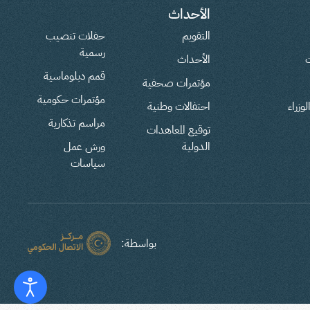
الأحداث
التقويم
حفلات تنصيب
رسمية
ت
الأحداث
قمم دبلوماسية
مؤتمرات صحفية
مؤتمرات حكومية
وزراء
احتفالات وطنية
مراسم تذكارية
توقيع المعاهدات
الدولية
ورش عمل
سياسات
بواسطة: