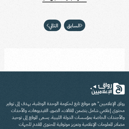
السابق
التالي
رواق الإعلاميين" هو موقع تابع لحكومة الوحدة الوطنية، يهدف إلى توفير
محتوى إعلامي شامل يتضمن المقالات، الصور، الفيديوهات، والأحداث
والأجندات الخاصة بمؤسسات الدولة الليبية. يسعى الموقع إلى توحيد
مصادر المعلومات الإعلامية وتعزيز موثوقية المحتوى المقدم للجهات