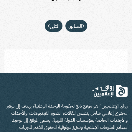
السابق
التالي
رواق الإعلاميين" هو موقع تابع لحكومة الوحدة الوطنية، يهدف إلى توفير
محتوى إعلامي شامل يتضمن المقالات، الصور، الفيديوهات، والأحداث
والأجندات الخاصة بمؤسسات الدولة الليبية. يسعى الموقع إلى توحيد
مصادر المعلومات الإعلامية وتعزيز موثوقية المحتوى المقدم للجهات