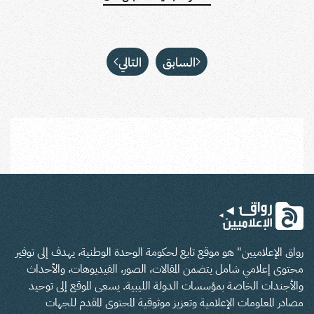
السابق
التالي
رواق الإعلاميين" هو موقع تابع لحكومة الوحدة الوطنية، يهدف إلى توفير
محتوى إعلامي شامل يتضمن المقالات، الصور، الفيديوهات، والأحداث
والأجندات الخاصة بمؤسسات الدولة الليبية. يسعى الموقع إلى توحيد
مصادر المعلومات الإعلامية وتعزيز موثوقية المحتوى المقدم للجهات