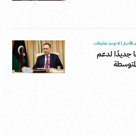
في
ملعب
النهر
بعد
صيانته
وتطويره
على
,
الأخبار
|
لا توجد تعليقات
الحكومة
ا جديدًا لدعم
تطلق
برنامجًا
لمتوسطة
جديدًا
لدعم
المشروعات
الصغيرة
والمتوسطة